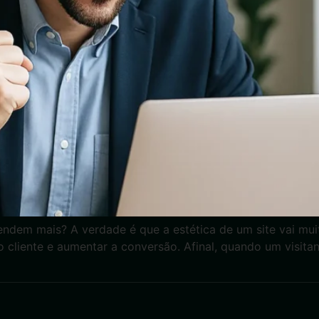
endem mais? A verdade é que a estética de um site vai mui
o cliente e aumentar a conversão. Afinal, quando um visit