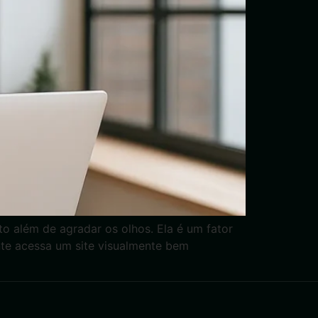
to além de agradar os olhos. Ela é um fator
ante acessa um site visualmente bem