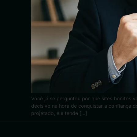
Você já se perguntou por que sites bonitos v
decisivo na hora de conquistar a confiança d
projetado, ele tende […]