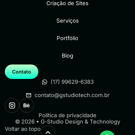
Criação de Sites
Serviços
Portfólio
Blog
Contato
(17) 99629-6383
contato@gstudiotech.com.br
Política de privacidade
© 2026 • G-Studio Design & Technology
Este site usa cookies do Google para fornecer
Voltar ao topo
serviços e analisar o tráfego.