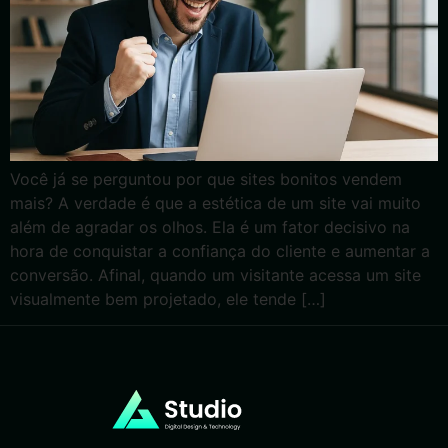
Você já se perguntou por que sites bonitos vendem
mais? A verdade é que a estética de um site vai muito
além de agradar os olhos. Ela é um fator decisivo na
hora de conquistar a confiança do cliente e aumentar a
conversão. Afinal, quando um visitante acessa um site
visualmente bem projetado, ele tende […]